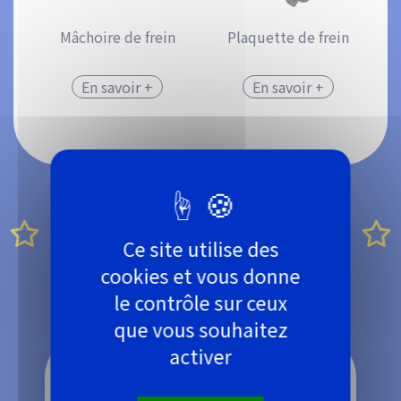
Mâchoire de frein
Plaquette de frein
En savoir +
En savoir +
Découvrez les
Ce site utilise des
produits du moment
cookies et vous donne
le contrôle sur ceux
que vous souhaitez
activer