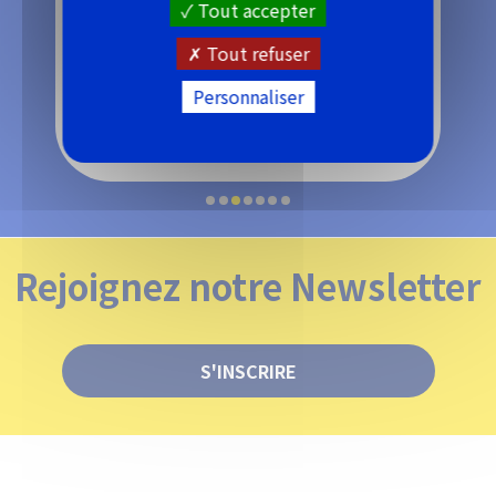
Tout accepter
Tout refuser
Personnaliser
Optique de phares
Rejoignez notre Newsletter
S'INSCRIRE