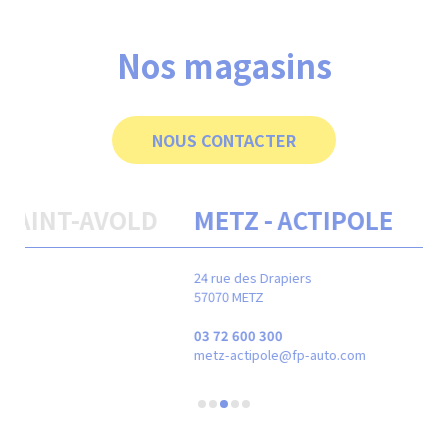
Nos magasins
NOUS CONTACTER
METZ - ACTIPOLE
M
24 rue des Drapiers
67 b
57070 METZ
570
03 72 600 300
03 
metz-actipole@fp-auto.com
met