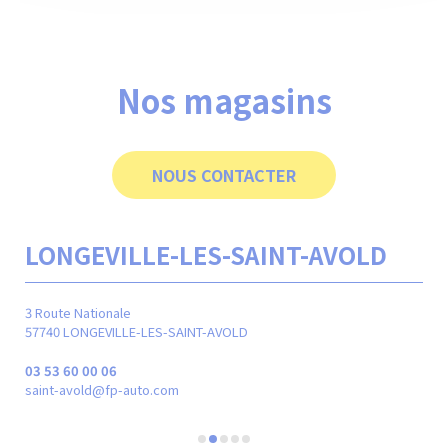
Nos magasins
NOUS CONTACTER
LONGEVILLE-LES-SAINT-AVOLD
M
3 Route Nationale
24 r
57740 LONGEVILLE-LES-SAINT-AVOLD
570
03 53 60 00 06
03 
saint-avold@fp-auto.com
met