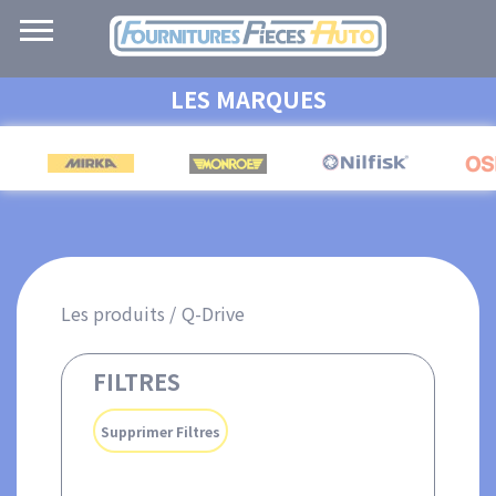
Navigation
principale
Aller
LES MARQUES
au
contenu
principal
Les produits
Q-Drive
FILTRES
Supprimer Filtres