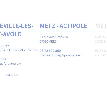
EVILLE-LES-
METZ - ACTIPOLE
MET
T-AVOLD
24 rue des Drapiers
67 b rou
57070 METZ
57050 M
tionale
GEVILLE-LES-SAINT-AVOLD
03 72 600 300
03 87 3
metz-actipole@fp-auto.com
metz@f
0 06
ld@fp-auto.com