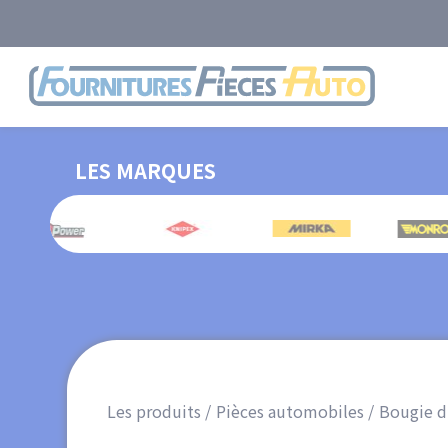
Aller
au
contenu
Logo
principal
LES MARQUES
Les produits
Pièces automobiles
Bougie d