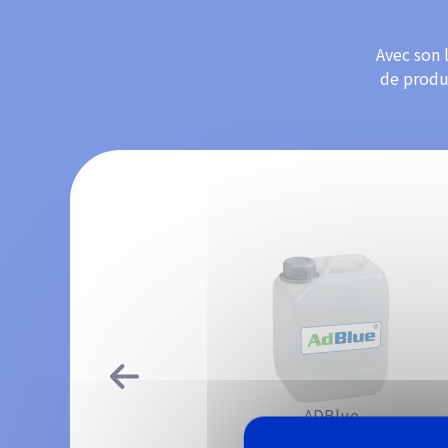
Avec son 
de produi
ADBlue