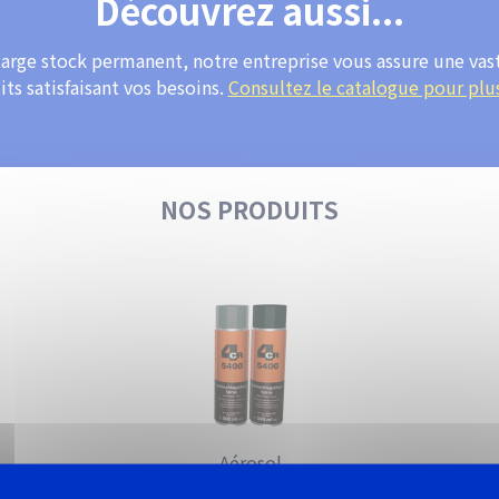
Découvrez aussi...
large stock permanent, notre entreprise vous assure une v
ts satisfaisant vos besoins.
Consultez le catalogue pour plus
NOS PRODUITS
Aérosol