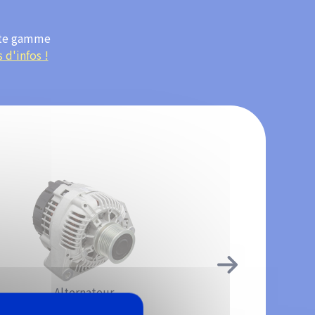
aste gamme
 d'infos !
Alternateur