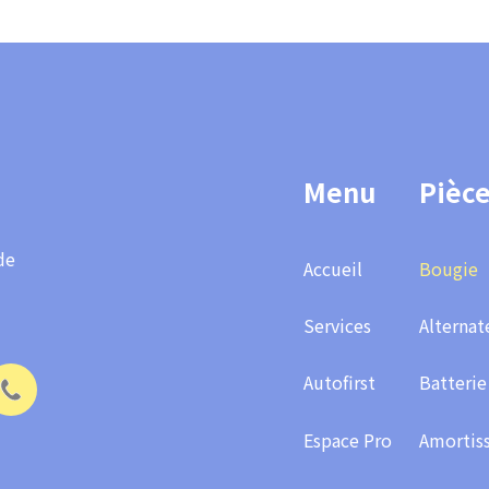
Footer
Menu
Pièc
SEO
de
Accueil
Bougie
!
Services
Alternat
Autofirst
Batterie
Espace Pro
Amortis