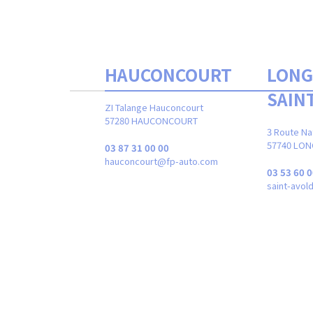
LLE
HAUCONCOURT
LONG
SAIN
ZI Talange Hauconcourt
LE
57280 HAUCONCOURT
3 Route Na
57740 LON
51
03 87 31 00 00
auto.com
hauconcourt@fp-auto.com
03 53 60 0
saint-avo