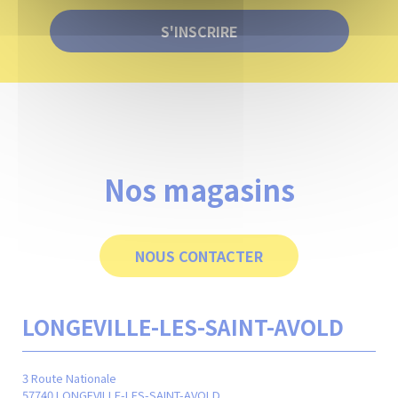
S'INSCRIRE
Nos magasins
NOUS CONTACTER
LONGEVILLE-LES-SAINT-AVOLD
M
3 Route Nationale
24 r
57740 LONGEVILLE-LES-SAINT-AVOLD
570