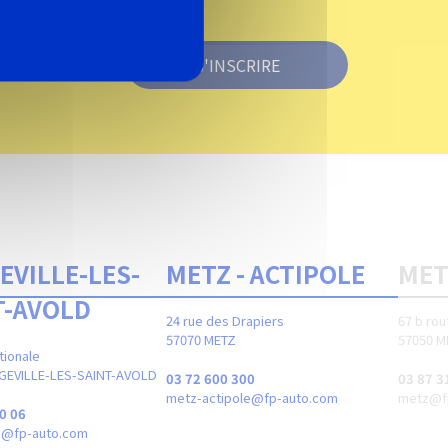
S'INSCRIRE
EVILLE-LES-
METZ - ACTIPOLE
MET
T-AVOLD
24 rue des Drapiers
67 b rou
57070 METZ
57050 M
tionale
GEVILLE-LES-SAINT-AVOLD
03 72 600 300
03 87 3
metz-actipole@fp-auto.com
metz@f
0 06
ld@fp-auto.com