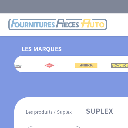
Aller
au
contenu
Logo
principal
LES MARQUES
SUPLEX
Les produits
Suplex