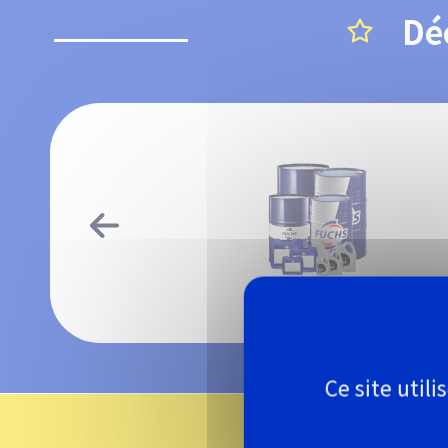
Dé
Lubrifiant auto
Ce site util