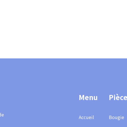
Footer
Menu
Pièc
SEO
de
Accueil
Bougie