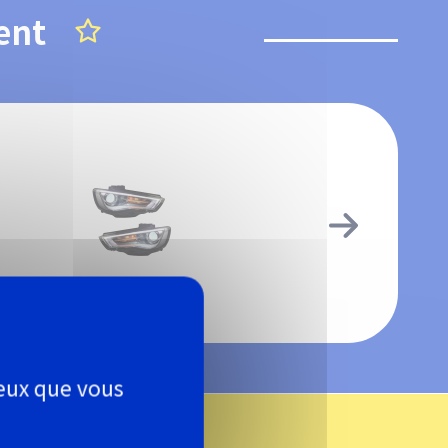
ent
Optique de phares
ceux que vous